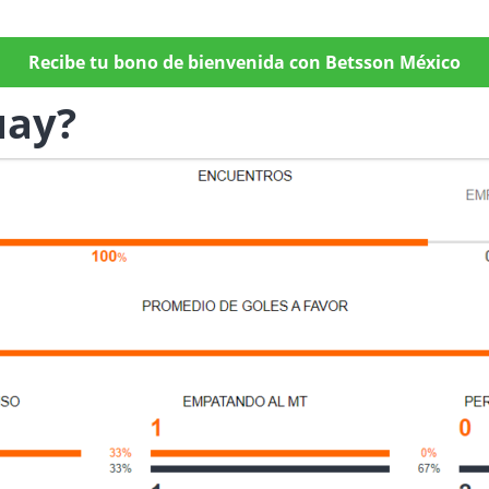
Recibe tu bono de bienvenida con Betsson México
uay
?