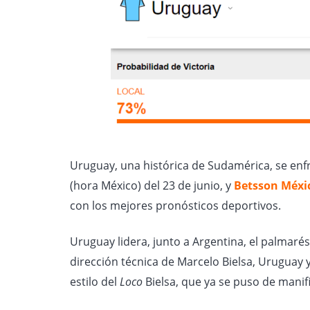
Uruguay, una histórica de Sudamérica, se enf
(hora México) del 23 de junio, y
Betsson Méxi
con los mejores pronósticos deportivos.
Uruguay lidera, junto a Argentina, el palmaré
dirección técnica de Marcelo Bielsa, Uruguay
estilo del
Loco
Bielsa, que ya se puso de manifi