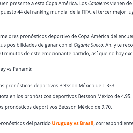
buen presente a esta Copa América. Los
Canaleros
vienen de 
esto 44 del ranking mundial de la FIFA, el tercer mejor l
 mejores pronósticos deportivo de Copa América del encue
tus posibilidades de ganar con el
Gigante Sueco
. Ah, y te r
90 minutos de este emocionante partido, así que no hay ex
uay vs Panamá:
los pronósticos deportivos Betsson México de 1.333.
ta en los pronósticos deportivos Betsson México de 4.95.
os pronósticos deportivos Betsson México de 9.70.
pronósticos del partido
Uruguay vs Brasil
, correspondiente