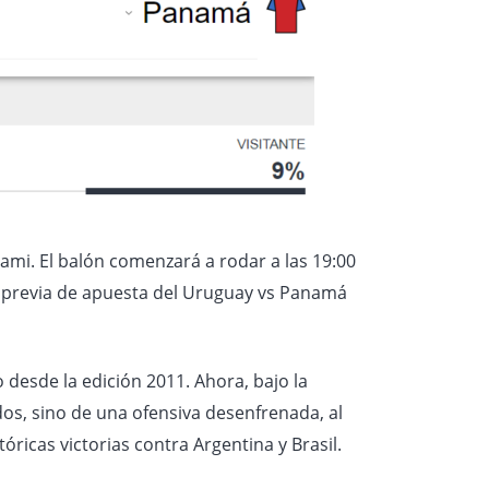
ami. El balón comenzará a rodar a las 19:00
a previa de apuesta del Uruguay vs Panamá
 desde la edición 2011. Ahora, bajo la
dos, sino de una ofensiva desenfrenada, al
óricas victorias contra Argentina y Brasil.