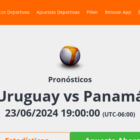
cos Deportivos
Apuestas Deportivas
Póker
Betsson App
Pronósticos
Uruguay vs Panam
23/06/2024 19:00:00
(UTC-06:00)