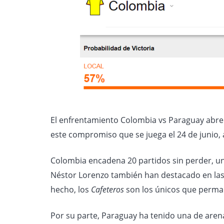
El enfrentamiento Colombia vs Paraguay abre 
este compromiso que se juega el 24 de junio, 
Colombia encadena 20 partidos sin perder, una
Néstor Lorenzo también han destacado en las 
hecho, los
Cafeteros
son los únicos que permane
Por su parte, Paraguay ha tenido una de arena 