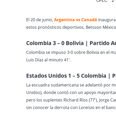
El 20 de junio,
Argentina vs Canadá
inaugura 
estos pronósticos deportivos, Betsson México
Colombia 3 – 0 Bolivia | Partido 
Colombia se impuso 3-0 sobre Bolivia en el ma
Luis Díaz al minuto 41′.
Estados Unidos 1 – 5 Colombia | 
La escuadra sudamericana se adelantó por med
Unidos), donde contó con un apoyo mayoritari
pero los suplentes Richard Ríos (77′), Jorge Car
sin conocer la derrota con Lorenzo en el banc