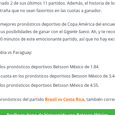
nado 2 de sus últimos 11 partidos. Además, el historia de 
traña que no sean favoritos en las cuotas a ganador.
 mejores pronósticos deportivo de Copa América del encue
tus posibilidades de ganar con el
Gigante Sueco
. Ah, y te r
90 minutos de este emocionante partido, así que no hay ex
mbia vs Paraguay:
los pronósticos deportivos Betsson México de 1.84.
uota en los pronósticos deportivos Betsson México de 3.4
los pronósticos deportivos Betsson México de 4.55.
pronósticos del partido
Brasil vs Costa Rica
, también corre