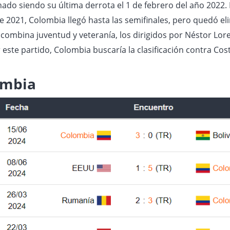
o siendo su última derrota el 1 de febrero del año 2022.
e 2021, Colombia llegó hasta las semifinales, pero quedó el
 combina juventud y veteranía, los dirigidos por Néstor Lor
ste partido, Colombia buscaría la clasificación contra Cost
ombia