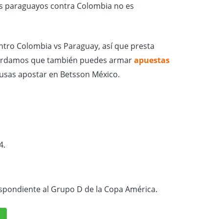
los paraguayos contra Colombia no es
ntro Colombia vs Paraguay, así que presta
ecordamos que también puedes armar
apuestas
cusas apostar en Betsson México.
4.
spondiente al Grupo D de la Copa América.