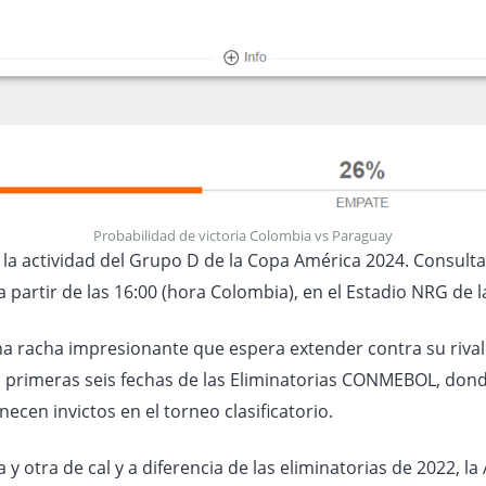
Probabilidad de victoria Colombia vs Paraguay
la actividad del Grupo D de la Copa América 2024. Consult
a partir de las 16:00 (hora Colombia), en el Estadio NRG de 
 racha impresionante que espera extender contra su rival d
primeras seis fechas de las Eliminatorias CONMEBOL, donde
cen invictos en el torneo clasificatorio.
y otra de cal y a diferencia de las eliminatorias de 2022, l