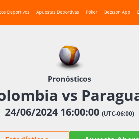
cos Deportivos
Apuestas Deportivas
Póker
Betsson App
Pronósticos
olombia vs Paragu
24/06/2024 16:00:00
(UTC-06:00)