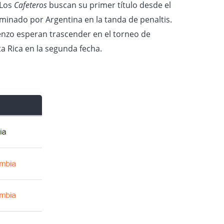
 Los
Cafeteros
buscan su primer título desde el
iminado por Argentina en la tanda de penaltis.
enzo esperan trascender en el torneo de
a Rica en la segunda fecha.