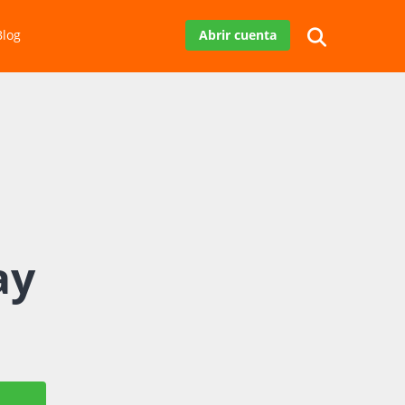
Blog
Abrir cuenta
ay