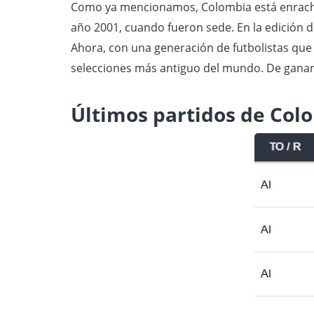
Como ya mencionamos, Colombia está enrachad
año 2001, cuando fueron sede. En la edición d
Ahora, con una generación de futbolistas que
selecciones más antiguo del mundo. De ganar e
Últimos partidos de
Col