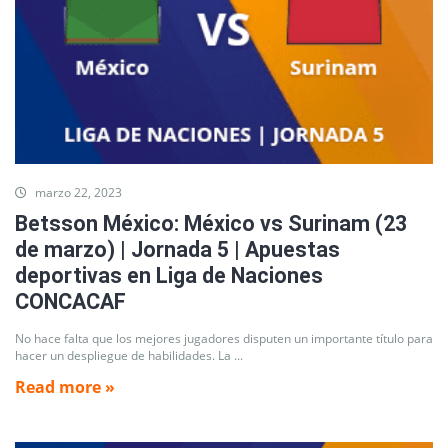
marzo 22, 2023
Betsson México: México vs Surinam (23
de marzo) | Jornada 5 | Apuestas
deportivas en Liga de Naciones
CONCACAF
No hace falta que los mejores jugadores disputen un importante título para
hacer un despliegue de habilidades. La ...
Read more »