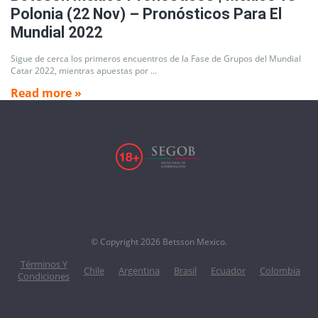
Polonia (22 Nov) – Pronósticos Para El
Mundial 2022
Sigue de cerca los primeros encuentros de la Fase de Grupos del Mundial
Catar 2022, mientras apuestas por ...
Read more »
© Copyright
2026
Betsson Mexico.
Utilizamos cookies para garantir a melhor experiência em nosso
Términos Y
Chile
Argentina
Brasil
Ecuador
Colombia
Condiciones
site. Se você continuar a usar este site, assumiremos que você
concorda.
Okey
Política de Privacidad