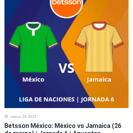
marzo 24, 2023
Betsson México: México vs Jamaica (26