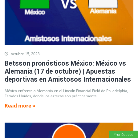
octubre 15, 2023
Betsson pronósticos México: México vs
Alemania (17 de octubre) | Apuestas
deportivas en Amistosos Internacionales
México enfrenta a Alemania en el Lincoln Financial Field de Philadelphia,
Estados Unidos, donde los aztecas son prácticamente ...
Read more »
Pronósticos