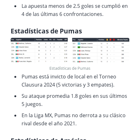
La apuesta menos de 2.5 goles se cumplió en
4 de las últimas 6 confrontaciones.
Estadísticas de
Pumas
Estadísticas de Pumas
Pumas está invicto de local en el Torneo
Clausura 2024 (5 victorias y 3 empates).
Su ataque promedia 1.8 goles en sus últimos
5 juegos.
En la Liga MX, Pumas no derrota a su clásico
rival desde el año 2021.