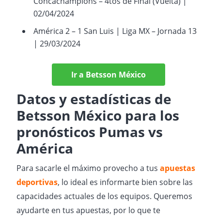
Concachampions – 4tos de Final (Vuelta) |
02/04/2024
América 2 – 1 San Luis | Liga MX – Jornada 13
| 29/03/2024
Ir a Betsson México
Datos y estadísticas de
Betsson México para los
pronósticos Pumas vs
América
Para sacarle el máximo provecho a tus
apuestas
deportivas
, lo ideal es informarte bien sobre las
capacidades actuales de los equipos. Queremos
ayudarte en tus apuestas, por lo que te