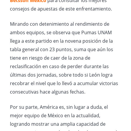
Betsson México
para consultar los mejores
consejos de apuestas de este enfrentamiento.
Mirando con detenimiento al rendimiento de
ambos equipos, se observa que Pumas UNAM
llega a este partido en la novena posición de la
tabla general con 23 puntos, suma que aún los
tiene en riesgo de caer de la zona de
reclasificación en caso de perder durante las
últimas dos jornadas, sobre todo si León logra
recobrar el nivel que lo llevó a acumular victorias
consecutivas hace algunas fechas.
Por su parte, América es, sin lugar a duda, el
mejor equipo de México en la actualidad,
logrando mostrar una amplia capacidad de