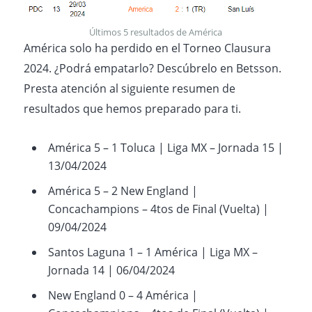
Últimos 5 resultados de América
América solo ha perdido en el Torneo Clausura
2024. ¿Podrá empatarlo? Descúbrelo en Betsson.
Presta atención al siguiente resumen de
resultados que hemos preparado para ti.
América 5 – 1 Toluca | Liga MX – Jornada 15 |
13/04/2024
América 5 – 2 New England |
Concachampions – 4tos de Final (Vuelta) |
09/04/2024
Santos Laguna 1 – 1 América | Liga MX –
Jornada 14 | 06/04/2024
New England 0 – 4 América |