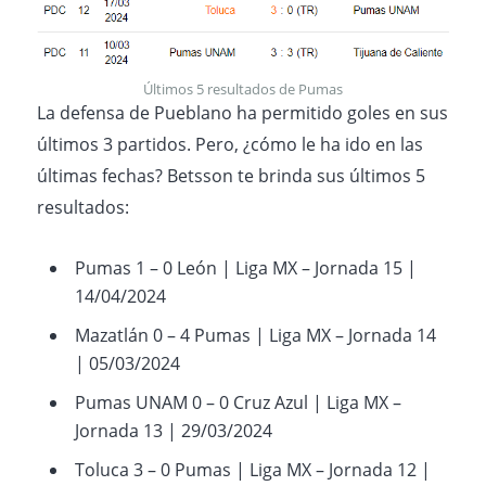
Últimos 5 resultados de Pumas
La defensa de Pueblano ha permitido goles en sus
últimos 3 partidos. Pero, ¿cómo le ha ido en las
últimas fechas? Betsson te brinda sus últimos 5
resultados:
Pumas 1 – 0 León | Liga MX – Jornada 15 |
14/04/2024
Mazatlán 0 – 4 Pumas | Liga MX – Jornada 14
| 05/03/2024
Pumas UNAM 0 – 0 Cruz Azul | Liga MX –
Jornada 13 | 29/03/2024
Toluca 3 – 0 Pumas | Liga MX – Jornada 12 |