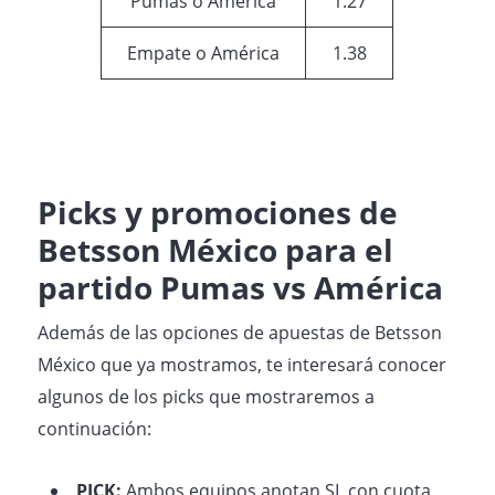
Pumas o América
1.27
Empate o América
1.38
Picks y promociones de
Betsson México para el
partido Pumas vs América
Además de las opciones de apuestas de Betsson
México que ya mostramos, te interesará conocer
algunos de los picks que mostraremos a
continuación:
PICK:
Ambos equipos anotan SI, con cuota