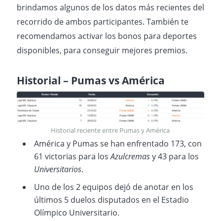
brindamos algunos de los datos más recientes del
recorrido de ambos participantes. También te
recomendamos activar los bonos para deportes
disponibles, para conseguir mejores premios.
Historial – Pumas vs América
Historial reciente entre Pumas y América
América y Pumas se han enfrentado 173, con
61 victorias para los
Azulcremas
y 43 para los
Universitarios
.
Uno de los 2 equipos dejó de anotar en los
últimos 5 duelos disputados en el Estadio
Olímpico Universitario.