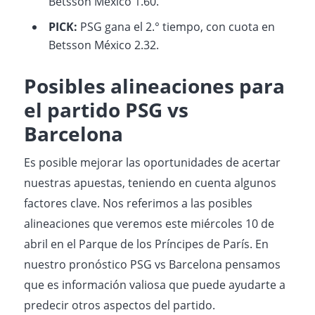
Betsson México 1.60.
PICK:
PSG gana el 2.° tiempo, con cuota en
Betsson México 2.32.
Posibles alineaciones para
el partido PSG vs
Barcelona
Es posible mejorar las oportunidades de acertar
nuestras apuestas, teniendo en cuenta algunos
factores clave. Nos referimos a las posibles
alineaciones que veremos este miércoles 10 de
abril en el Parque de los Príncipes de París. En
nuestro pronóstico PSG vs Barcelona pensamos
que es información valiosa que puede ayudarte a
predecir otros aspectos del partido.