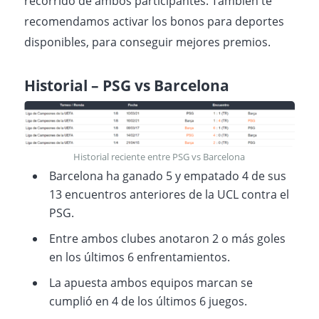
recorrido de ambos participantes. También te
recomendamos activar los bonos para deportes
disponibles, para conseguir mejores premios.
Historial – PSG vs Barcelona
Historial reciente entre PSG vs Barcelona
Barcelona ha ganado 5 y empatado 4 de sus
13 encuentros anteriores de la UCL contra el
PSG.
Entre ambos clubes anotaron 2 o más goles
en los últimos 6 enfrentamientos.
La apuesta ambos equipos marcan se
cumplió en 4 de los últimos 6 juegos.