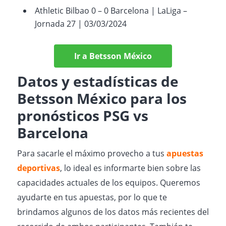
Athletic Bilbao 0 – 0 Barcelona | LaLiga –
Jornada 27 | 03/03/2024
Ir a Betsson México
Datos y estadísticas de
Betsson México para los
pronósticos PSG vs
Barcelona
Para sacarle el máximo provecho a tus
apuestas
deportivas
, lo ideal es informarte bien sobre las
capacidades actuales de los equipos. Queremos
ayudarte en tus apuestas, por lo que te
brindamos algunos de los datos más recientes del