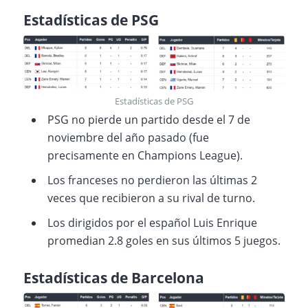
Estadísticas de PSG
Estadísticas de PSG
PSG no pierde un partido desde el 7 de
noviembre del año pasado (fue
precisamente en Champions League).
Los franceses no perdieron las últimas 2
veces que recibieron a su rival de turno.
Los dirigidos por el español Luis Enrique
promedian 2.8 goles en sus últimos 5 juegos.
Estadísticas de
Barcelona