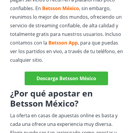
confiables. En
Betsson México
, sin embargo,
reunimos lo mejor de dos mundos, ofreciendo un
servicio de streaming confiable, de alta calidad y
totalmente gratis para nuestros usuarios. Incluso
contamos con la
Betsson App
, para que puedas
ver los partidos en vivo, a través de tu teléfono, en
cualquier sitio.
Descarga Betsson México
¿Por qué apostar en
Betsson México?
La oferta en casas de apuestas online es basta y
cada una ofrece una experiencia muy diversa.
Elegir puede ser tan arriesgado como apostar y,