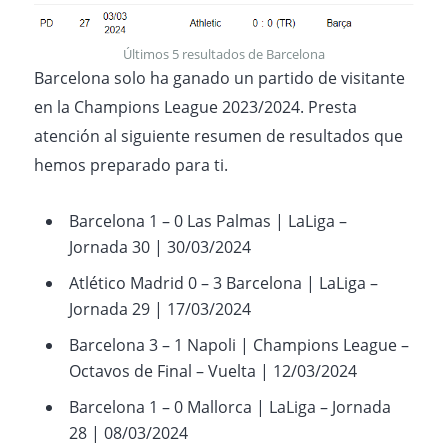
Últimos 5 resultados de Barcelona
Barcelona solo ha ganado un partido de visitante
en la Champions League 2023/2024. Presta
atención al siguiente resumen de resultados que
hemos preparado para ti.
Barcelona 1 – 0 Las Palmas | LaLiga –
Jornada 30 | 30/03/2024
Atlético Madrid 0 – 3 Barcelona | LaLiga –
Jornada 29 | 17/03/2024
Barcelona 3 – 1 Napoli | Champions League –
Octavos de Final – Vuelta | 12/03/2024
Barcelona 1 – 0 Mallorca | LaLiga – Jornada
28 | 08/03/2024