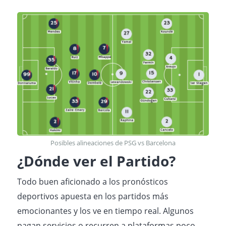
Posibles alineaciones de PSG vs Barcelona
¿Dónde ver el Partido?
Todo buen aficionado a los pronósticos
deportivos apuesta en los partidos más
emocionantes y los ve en tiempo real. Algunos
pagan servicios o recurren a plataformas poco