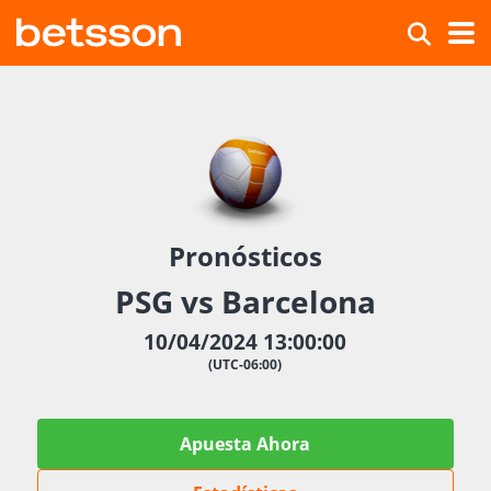
Pronósticos
PSG vs Barcelona
10/04/2024 13:00:00
(UTC-06:00)
Apuesta Ahora