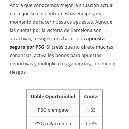
Ahora que conocemos mejor la situación actual
en la que se encuentran estos equipos, es
momento de hacer nuestras apuestas. Aunque
las cuotas por la victoria de Barcelona son
atractivas, te sugerimos hacer una
apuesta
segura por PSG
. Si crees que no ofrece muchas
ganancias, activa los bonos para apuestas
deportivas y multiplica tus ganancias, con menos
riesgos.
Doble Oportunidad
Cuota
PSG o empate
1.33
PSG o Barcelona
1.285