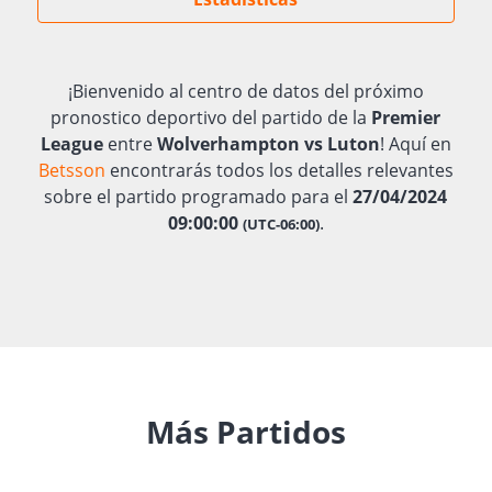
¡Bienvenido al centro de datos del próximo
pronostico deportivo del partido de la
Premier
League
entre
Wolverhampton vs Luton
! Aquí en
Betsson
encontrarás todos los detalles relevantes
sobre el partido programado para el
27/04/2024
09:00:00
.
(UTC-06:00)
Más Partidos