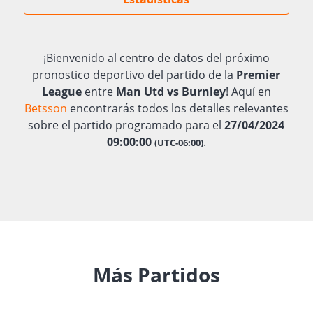
¡Bienvenido al centro de datos del próximo
pronostico deportivo del partido de la
Premier
League
entre
Man Utd vs Burnley
! Aquí en
Betsson
encontrarás todos los detalles relevantes
sobre el partido programado para el
27/04/2024
09:00:00
.
(UTC-06:00)
Más Partidos