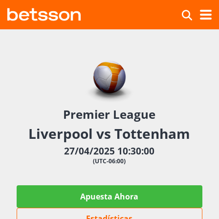
Premier League
Liverpool vs Tottenham
27/04/2025 10:30:00
(UTC-06:00)
Apuesta Ahora
Estadísticas