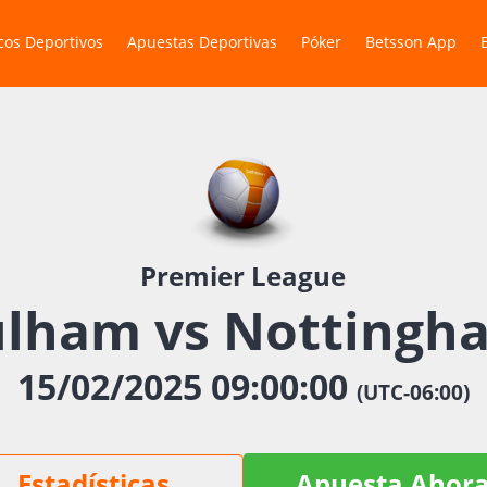
cos Deportivos
Apuestas Deportivas
Póker
Betsson App
Premier League
ulham vs Nottingh
15/02/2025 09:00:00
(UTC-06:00)
Estadísticas
Apuesta Ahor