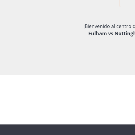
¡Bienvenido al centro 
Fulham vs Nottin