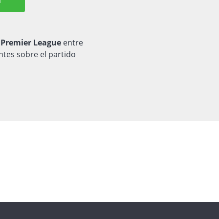
a
Premier League
entre
ntes sobre el partido