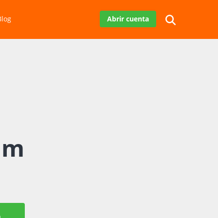
Blog
Abrir cuenta
am
a