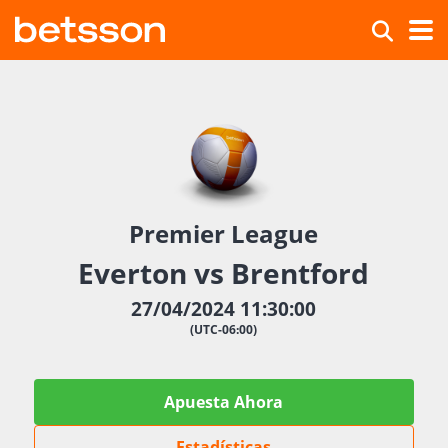
Premier League
Everton vs Brentford
27/04/2024 11:30:00
(UTC-06:00)
Apuesta Ahora
Estadísticas