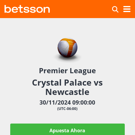
Premier League
Crystal Palace vs
Newcastle
30/11/2024 09:00:00
(UTC-06:00)
Apuesta Ahora