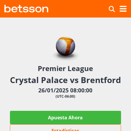
Premier League
Crystal Palace vs Brentford
26/01/2025 08:00:00
(UTC-06:00)
Apuesta Ahora
Estadísticas