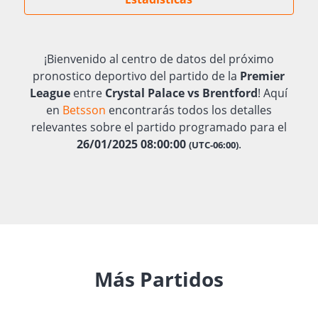
¡Bienvenido al centro de datos del próximo
pronostico deportivo del partido de la
Premier
League
entre
Crystal Palace vs Brentford
! Aquí
en
Betsson
encontrarás todos los detalles
relevantes sobre el partido programado para el
26/01/2025 08:00:00
.
(UTC-06:00)
Más Partidos