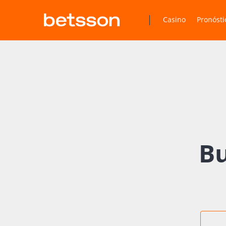
Casino
Pronósti
Bu