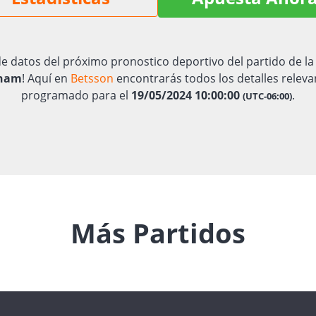
de datos del próximo pronostico deportivo del partido de l
gham
! Aquí en
Betsson
encontrarás todos los detalles releva
programado para el
19/05/2024 10:00:00
.
(UTC-06:00)
Más Partidos