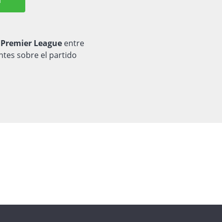
a
Premier League
entre
ntes sobre el partido