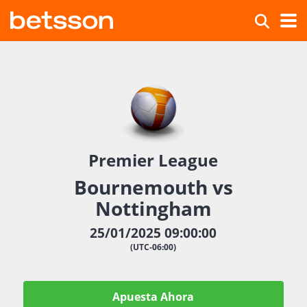
Premier League
Bournemouth vs
Nottingham
25/01/2025 09:00:00
(UTC-06:00)
Apuesta Ahora