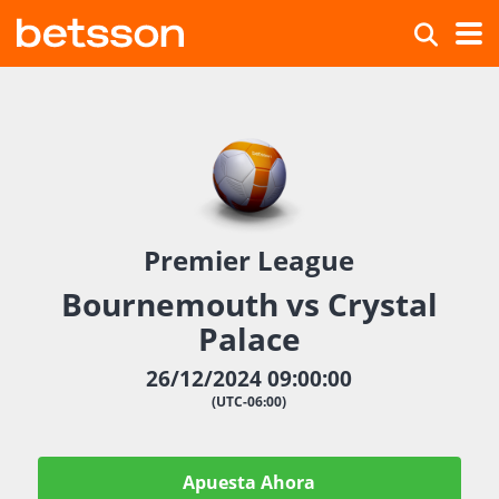
Premier League
Bournemouth vs Crystal
Palace
26/12/2024 09:00:00
(UTC-06:00)
Apuesta Ahora