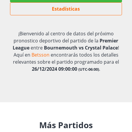
Estadísticas
¡Bienvenido al centro de datos del próximo
pronostico deportivo del partido de la
Premier
League
entre
Bournemouth vs Crystal Palace
!
Aquí en
Betsson
encontrarás todos los detalles
relevantes sobre el partido programado para el
26/12/2024 09:00:00
.
(UTC-06:00)
Más Partidos