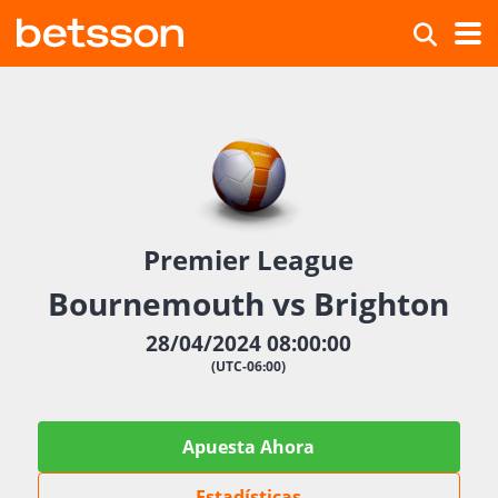
Premier League
Bournemouth vs Brighton
28/04/2024 08:00:00
(UTC-06:00)
Apuesta Ahora
Estadísticas