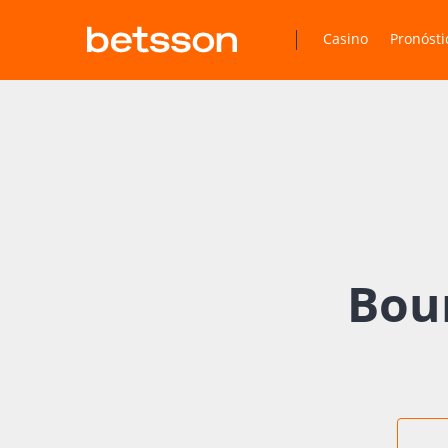
Casino
Pronósti
Bou