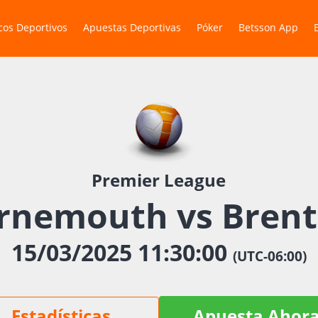
cos Deportivos
Apuestas Deportivas
Póker
Betsson App
Premier League
rnemouth vs Brent
15/03/2025 11:30:00
(UTC-06:00)
Estadísticas
Apuesta Ahor