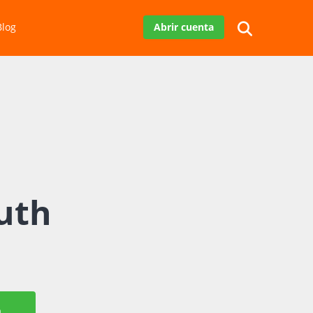
Blog
Abrir cuenta
uth
a