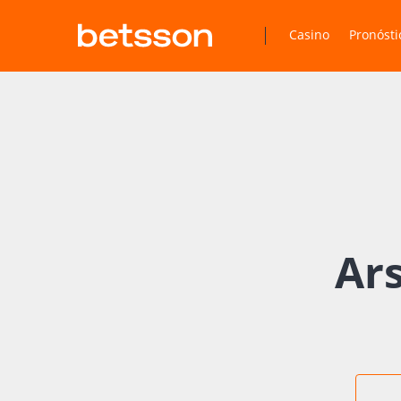
Casino
Pronósti
Ar