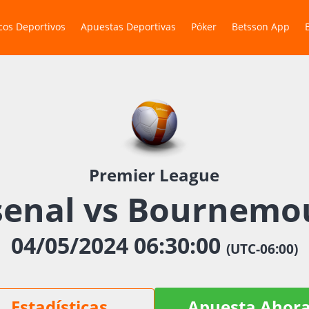
cos Deportivos
Apuestas Deportivas
Póker
Betsson App
Premier League
senal vs Bournemo
04/05/2024 06:30:00
(UTC-06:00)
Estadísticas
Apuesta Ahor