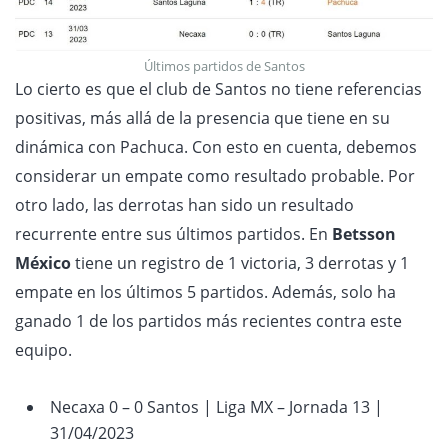
Últimos partidos de Santos
Lo cierto es que el club de Santos no tiene referencias
positivas, más allá de la presencia que tiene en su
dinámica con Pachuca. Con esto en cuenta, debemos
considerar un empate como resultado probable. Por
otro lado, las derrotas han sido un resultado
recurrente entre sus últimos partidos. En
Betsson
México
tiene un registro de 1 victoria, 3 derrotas y 1
empate en los últimos 5 partidos. Además, solo ha
ganado 1 de los partidos más recientes contra este
equipo.
Necaxa 0 – 0 Santos | Liga MX – Jornada 13 |
31/04/2023