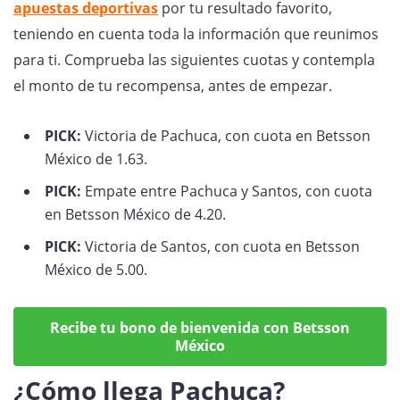
apuestas deportivas
por tu resultado favorito,
teniendo en cuenta toda la información que reunimos
para ti. Comprueba las siguientes cuotas y contempla
el monto de tu recompensa, antes de empezar.
PICK:
Victoria de Pachuca, con cuota en Betsson
México de 1.63.
PICK:
Empate entre Pachuca y Santos, con cuota
en Betsson México de 4.20.
PICK:
Victoria de Santos, con cuota en Betsson
México de 5.00.
Recibe tu bono de bienvenida con Betsson
México
¿Cómo llega Pachuca?