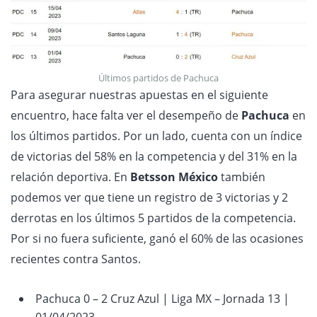
Últimos partidos de Pachuca
Para asegurar nuestras apuestas en el siguiente
encuentro, hace falta ver el desempeño de
Pachuca
en
los últimos partidos. Por un lado, cuenta con un índice
de victorias del 58% en la competencia y del 31% en la
relación deportiva. En
Betsson México
también
podemos ver que tiene un registro de 3 victorias y 2
derrotas en los últimos 5 partidos de la competencia.
Por si no fuera suficiente, ganó el 60% de las ocasiones
recientes contra Santos.
Pachuca 0 – 2 Cruz Azul | Liga MX – Jornada 13 |
01/04/2023