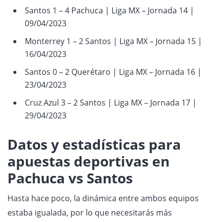
Santos 1 – 4 Pachuca | Liga MX – Jornada 14 |
09/04/2023
Monterrey 1 – 2 Santos | Liga MX – Jornada 15 |
16/04/2023
Santos 0 – 2 Querétaro | Liga MX – Jornada 16 |
23/04/2023
Cruz Azul 3 – 2 Santos | Liga MX – Jornada 17 |
29/04/2023
Datos y estadísticas para
apuestas deportivas en
Pachuca vs Santos
Hasta hace poco, la dinámica entre ambos equipos
estaba igualada, por lo que necesitarás más