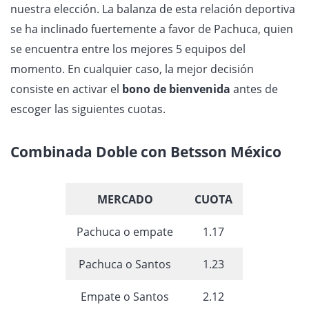
nuestra elección. La balanza de esta relación deportiva
se ha inclinado fuertemente a favor de Pachuca, quien
se encuentra entre los mejores 5 equipos del
momento. En cualquier caso, la mejor decisión
consiste en activar el
bono de bienvenida
antes de
escoger las siguientes cuotas.
Combinada Doble con Betsson México
MERCADO
CUOTA
Pachuca o empate
1.17
Pachuca o Santos
1.23
Empate o Santos
2.12