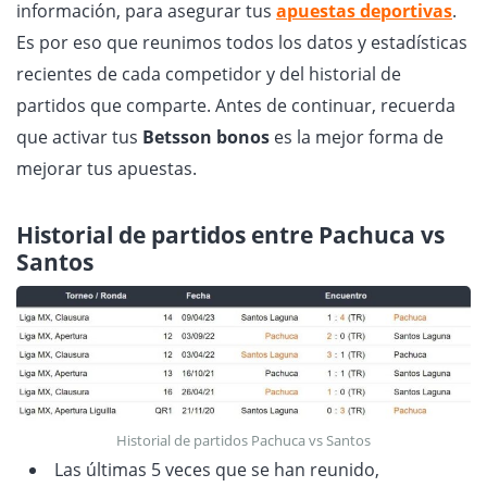
información, para asegurar tus
apuestas deportivas
.
Es por eso que reunimos todos los datos y estadísticas
recientes de cada competidor y del historial de
partidos que comparte. Antes de continuar, recuerda
que activar tus
Betsson bonos
es la mejor forma de
mejorar tus apuestas.
Historial de partidos entre Pachuca vs
Santos
Historial de partidos Pachuca vs Santos
Las últimas 5 veces que se han reunido,