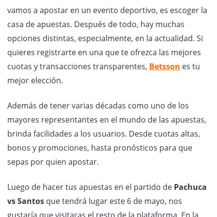
vamos a apostar en un evento deportivo, es escoger la
casa de apuestas. Después de todo, hay muchas
opciones distintas, especialmente, en la actualidad. Si
quieres registrarte en una que te ofrezca las mejores
cuotas y transacciones transparentes,
B
e
tsson
es tu
mejor elección.
Además de tener varias décadas como uno de los
mayores representantes en el mundo de las apuestas,
brinda facilidades a los usuarios. Desde cuotas altas,
bonos y promociones, hasta pronósticos para que
sepas por quien apostar.
Luego de hacer tus apuestas en el partido de
Pachuca
vs Santos
que tendrá lugar este 6 de mayo, nos
gustaría que visitaras el resto de la plataforma. En la