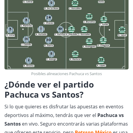
Posibles alineaciones Pachuca vs Santos
¿Dónde ver el partido
Pachuca vs Santos?
Si lo que quieres es disfrutar las apuestas en eventos
deportivos al máximo, tendrás que ver el
Pachuca vs
Santos
en vivo. Seguro encontrarás varias plataformas
que ofrecen este servicio, pero
Betsson México
es una