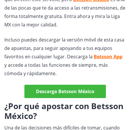
de las pocas que te da acceso a las retransmisiones, de
forma totalmente gratuita. Entra ahora y mira la Liga
MX con la mejor calidad.
Incluso puedes descargar la versión móvil de esta casa
de apuestas, para seguir apoyando a tus equipos
favoritos en cualquier lugar. Descarga la
Betsson App
y accede a todas las funciones de siempre, más
cómoda y rápidamente.
Descarga Betsson México
¿Por qué apostar con Betsson
México?
Una de las decisiones más difíciles de tomar, cuando