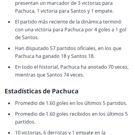
presentan un marcador de 3 victorias para
Pachuca, 1 victoria para Santos y 1 empate.
El partido más reciente de la dinámica terminó
con una victoria para Pachuca por 4 goles a 1 gol
de Santos.
Han disputado 57 partidos oficiales, en los que
Pachuca ha ganado 18 y Santos 18.
En todo el historial, Pachuca ha anotado 70 veces,
mientras que Santos 74 veces.
Estadísticas de Pachuca
Promedio de 1.60 goles en los últimos 5 partidos.
Promedio de 1.60 goles recibidos en los últimos 5
partidos.
10 victorias, 6 derrotas y 1 empate en la