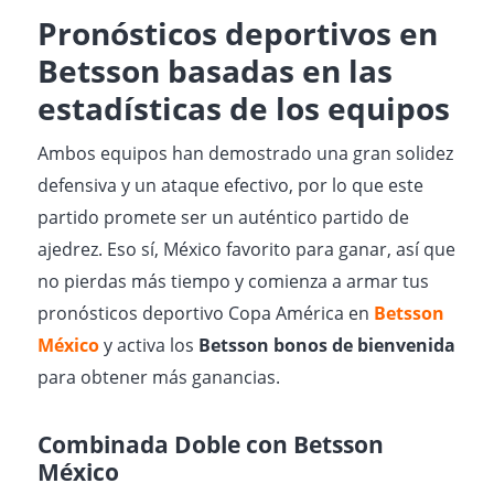
Pronósticos deportivos en
Betsson basadas en las
estadísticas de los equipos
Ambos equipos han demostrado una gran solidez
defensiva y un ataque efectivo, por lo que este
partido promete ser un auténtico partido de
ajedrez. Eso sí, México favorito para ganar, así que
no pierdas más tiempo y comienza a armar tus
pronósticos deportivo Copa América en
Betsson
México
y activa los
Betsson bonos de bienvenida
para obtener más ganancias.
Combinada Doble con Betsson
México