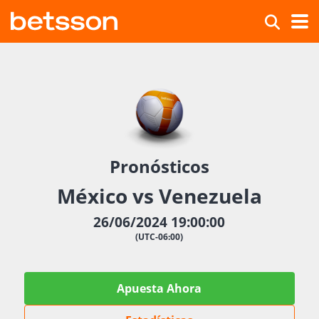
Pronósticos
México vs Venezuela
26/06/2024 19:00:00
(UTC-06:00)
Apuesta Ahora