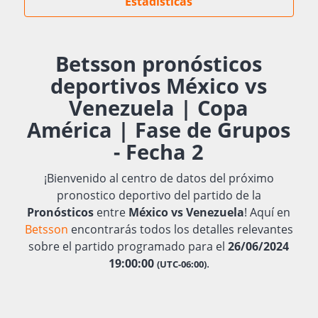
Estadísticas
Betsson pronósticos
deportivos México vs
Venezuela | Copa
América | Fase de Grupos
- Fecha 2
¡Bienvenido al centro de datos del próximo
pronostico deportivo del partido de la
Pronósticos
entre
México vs Venezuela
! Aquí en
Betsson
encontrarás todos los detalles relevantes
sobre el partido programado para el
26/06/2024
19:00:00
.
(UTC-06:00)