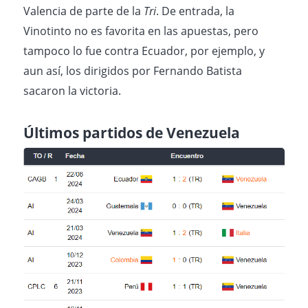
Valencia de parte de la
Tri
. De entrada, la
Vinotinto no es favorita en las apuestas, pero
tampoco lo fue contra Ecuador, por ejemplo, y
aun así, los dirigidos por Fernando Batista
sacaron la victoria.
Últimos partidos de Venezuela