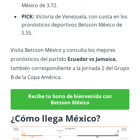
México de 3.72.
PICK:
Victoria de Venezuela, con cuota en los
pronósticos deportivos Betsson México de
5.55.
Visita Betsson México y consulta los mejores
pronósticos del partido
Ecuador vs Jamaica
,
también correspondiente a la jornada 2 del Grupo
B de la Copa América.
Recibe tu bono de bienvenida con
Betsson México
¿Cómo llega
México
?