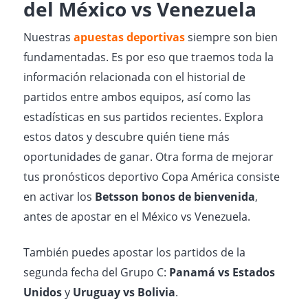
del México vs Venezuela
Nuestras
apuestas deportivas
siempre son bien
fundamentadas. Es por eso que traemos toda la
información relacionada con el historial de
partidos entre ambos equipos, así como las
estadísticas en sus partidos recientes. Explora
estos datos y descubre quién tiene más
oportunidades de ganar. Otra forma de mejorar
tus pronósticos deportivo Copa América consiste
en activar los
Betsson bonos de bienvenida
,
antes de apostar en el México vs Venezuela.
También puedes apostar los partidos de la
segunda fecha del Grupo C:
Panamá vs Estados
Unidos
y
Uruguay vs Bolivia
.