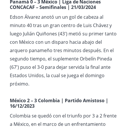
Panamá 0 – 3 México | Liga de Naciones
CONCACAF – Semifinales | 21/03/2024
Edson Álvarez anotó un un gol de cabeza al
minuto 40 tras un gran centro de Luis Chávez y
luego Julián Quiñones (43′) metió su primer tanto
con México con un disparo hacia abajo del
arquero panameño tres minutos después. En el
segundo tiempo, el suplemente Orbelín Pineda
(67′) puso el 3-0 para dejar servida la final ante
Estados Unidos, la cual se juega el domingo
próximo.
México 2 – 3 Colombia | Partido Amistoso |
16/12/2023
Colombia se quedó con el triunfo por 3 a 2 frente
a México, en el marco de un enfrentamiento