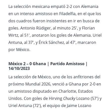
La selección mexicana empató 2-2 con Alemania
en un intenso amistoso en Filadelfia, en el que los
dos cuadros fueron insistentes en ir en busca de
goles. Antonio Rüdiger, al minuto 25′, y Florian
Wirtz, al 51′, anotaron los goles de Alemania. Uriel
Antuna, al 37′, y Érick Sánchez, al 47′, marcaron
por México.
México 2 – 0 Ghana | Partido Amistoso |
14/10/2023
La selección de México, uno de los anfitriones del
próximo Mundial 2026, venció a Ghana por 2-0 en
un amistoso disputado en Charlotte, Estados
Unidos. Con goles de Hirving
Chucky
Lozano (57′) y
Uriel Antuna (72′), el equipo de Jaime Lozano