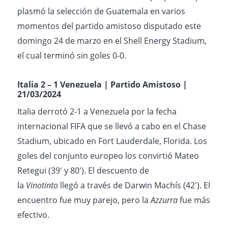
plasmó la selección de Guatemala en varios
momentos del partido amistoso disputado este
domingo 24 de marzo en el Shell Energy Stadium,
el cual terminó sin goles 0-0.
Italia 2 – 1 Venezuela | Partido Amistoso |
21/03/2024
Italia derrotó 2-1 a Venezuela por la fecha
internacional FIFA que se llevó a cabo en el Chase
Stadium, ubicado en Fort Lauderdale, Florida. Los
goles del conjunto europeo los convirtió Mateo
Retegui (39′ y 80′). El descuento de
la
Vinotinto
llegó a través de Darwin Machís (42′). El
encuentro fue muy parejo, pero la
Azzurra
fue más
efectivo.