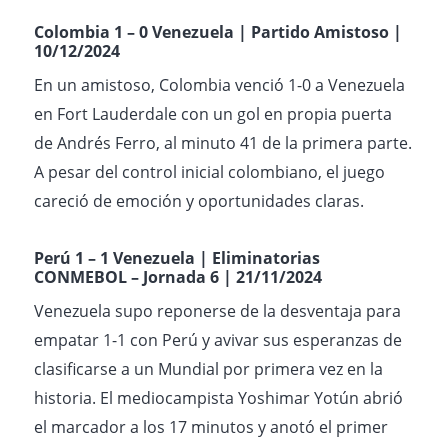
Colombia 1 – 0 Venezuela | Partido Amistoso |
10/12/2024
En un amistoso, Colombia venció 1-0 a Venezuela
en Fort Lauderdale con un gol en propia puerta
de Andrés Ferro, al minuto 41 de la primera parte.
A pesar del control inicial colombiano, el juego
careció de emoción y oportunidades claras.
Perú 1 – 1 Venezuela | Eliminatorias
CONMEBOL – Jornada 6 | 21/11/2024
Venezuela supo reponerse de la desventaja para
empatar 1-1 con Perú y avivar sus esperanzas de
clasificarse a un Mundial por primera vez en la
historia. El mediocampista Yoshimar Yotún abrió
el marcador a los 17 minutos y anotó el primer