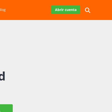
Blog
Abrir cuenta
d
a