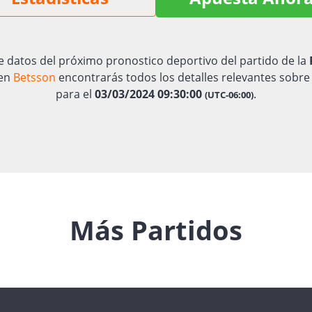
de datos del próximo pronostico deportivo del partido de la
 en
Betsson
encontrarás todos los detalles relevantes sobr
para el
03/03/2024 09:30:00
.
(UTC-06:00)
Más Partidos