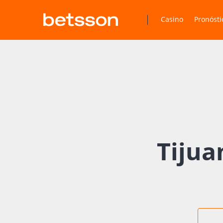
Casino
Pronósti
Tijua