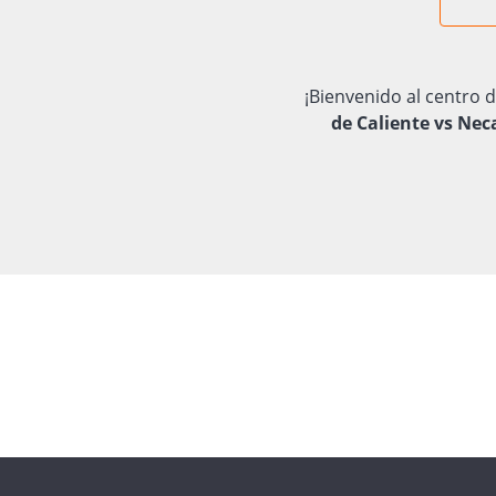
¡Bienvenido al centro 
de Caliente vs Nec