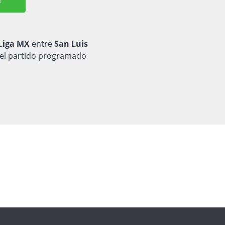
Liga MX
entre
San Luis
 el partido programado