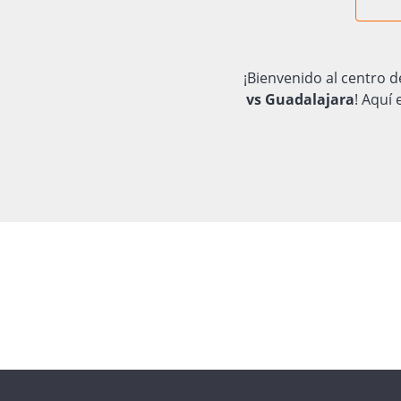
¡Bienvenido al centro 
vs Guadalajara
! Aquí