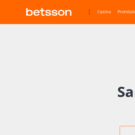
Casino
Pronósti
Sa