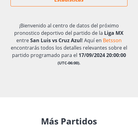
¡Bienvenido al centro de datos del próximo
pronostico deportivo del partido de la
Liga MX
entre
San Luis vs Cruz Azul
! Aquí en
Betsson
encontrarás todos los detalles relevantes sobre el
partido programado para el
17/09/2024 20:00:00
.
(UTC-06:00)
Más Partidos