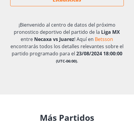
¡Bienvenido al centro de datos del próximo
pronostico deportivo del partido de la
Liga MX
entre
Necaxa vs Juarez
! Aquí en
Betsson
encontrarás todos los detalles relevantes sobre el
partido programado para el
23/08/2024 18:00:00
.
(UTC-06:00)
Más Partidos