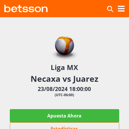
Liga MX
Necaxa vs Juarez
23/08/2024 18:00:00
(UTC-06:00)
Apuesta Ahora
Estadísticas