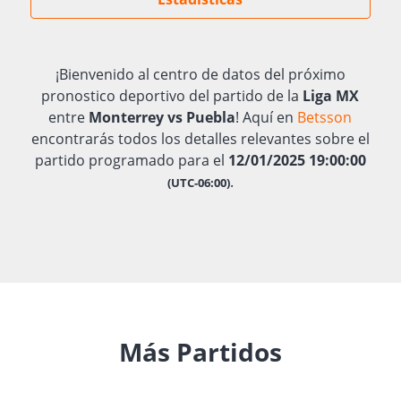
¡Bienvenido al centro de datos del próximo
pronostico deportivo del partido de la
Liga MX
entre
Monterrey vs Puebla
! Aquí en
Betsson
encontrarás todos los detalles relevantes sobre el
partido programado para el
12/01/2025 19:00:00
.
(UTC-06:00)
Más Partidos