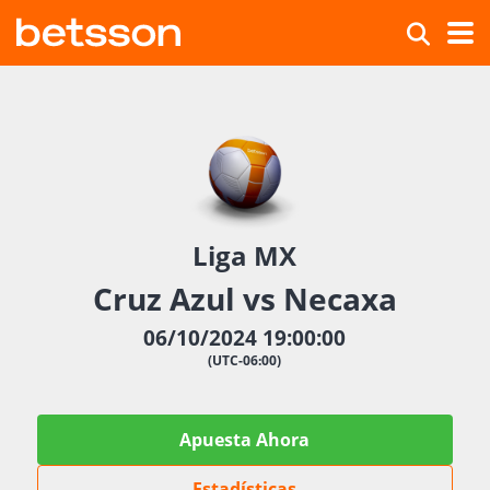
Liga MX
Cruz Azul vs Necaxa
06/10/2024 19:00:00
(UTC-06:00)
Apuesta Ahora
Estadísticas