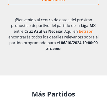
¡Bienvenido al centro de datos del próximo
pronostico deportivo del partido de la
Liga MX
entre
Cruz Azul vs Necaxa
! Aquí en
Betsson
encontrarás todos los detalles relevantes sobre el
partido programado para el
06/10/2024 19:00:00
.
(UTC-06:00)
Más Partidos