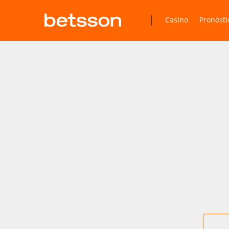
Casino
Pronósti