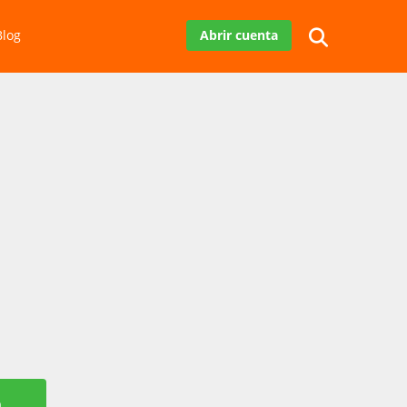
Blog
Abrir cuenta
a