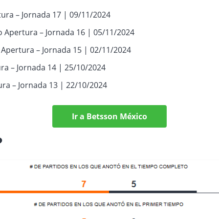
tura – Jornada 17 | 09/11/2024
o Apertura – Jornada 16 | 05/11/2024
Apertura – Jornada 15 | 02/11/2024
ra – Jornada 14 | 25/10/2024
ura – Jornada 13 | 22/10/2024
Ir a Betsson México
?