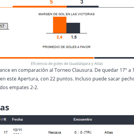
Eficiencia de goles de Guadalajara y Atlas
nce en comparación al Torneo Clausura. De quedar 17° a 10
In en este Apertura, con 22 puntos. Incluso puede sacar pecho
 dos empates 2-2.
las