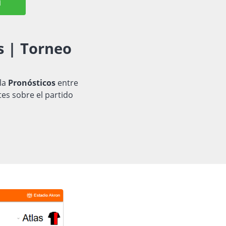
a
s | Torneo
 la
Pronósticos
entre
tes sobre el partido