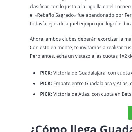
clasificar con lo justo a la Liguilla en el Tor
el «Rebaño Sagrado» fue abandonado por Fern
todavía lejos de aquel equipo que logró el b
Ahora, ambos clubes deberán exorcizar la maldi
Con esto en mente, te invitamos a realizar tu
Pero antes, echa un vistazo a las cuotas 1×2 d
PICK:
Victoria de Guadalajara, con cuota 
PICK:
Empate entre Guadalajara y Atlas, 
PICK:
Victoria de Atlas, con cuota en Bet
¿Cómo llega Guada