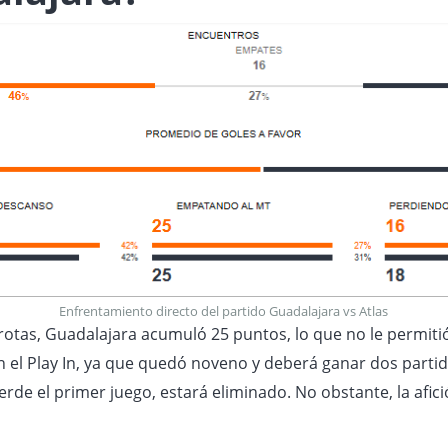
Enfrentamiento directo del partido Guadalajara vs Atlas
rotas, Guadalajara acumuló 25 puntos, lo que no le permitió ca
 el Play In, ya que quedó noveno y deberá ganar dos partid
ierde el primer juego, estará eliminado. No obstante, la af