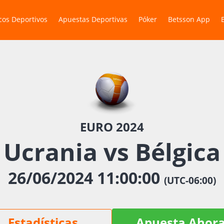
cos Deportivos
Apuestas Deportivas
Póker
Betsson App
EURO 2024
Ucrania vs Bélgica
26/06/2024 11:00:00
(UTC-06:00)
Estadísticas
Apuesta Ahor