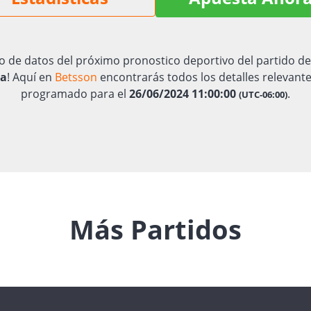
ro de datos del próximo pronostico deportivo del partido de
ca
! Aquí en
Betsson
encontrarás todos los detalles relevante
programado para el
26/06/2024 11:00:00
.
(UTC-06:00)
Más Partidos