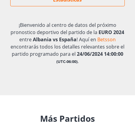
¡Bienvenido al centro de datos del próximo
pronostico deportivo del partido de la
EURO 2024
entre
Albania vs España
! Aquí en
Betsson
encontrarás todos los detalles relevantes sobre el
partido programado para el
24/06/2024 14:00:00
.
(UTC-06:00)
Más Partidos