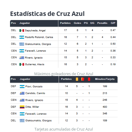
Estadísticas de
Cruz Azul
Máximos goleadores de Cruz Azul
Tarjetas acumuladas de Cruz Azul