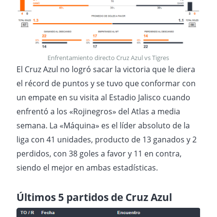
Enfrentamiento directo Cruz Azul vs Tigres
El Cruz Azul no logró sacar la victoria que le diera
el récord de puntos y se tuvo que conformar con
un empate en su visita al Estadio Jalisco cuando
enfrentó a los «Rojinegros» del Atlas a media
semana. La «Máquina» es el líder absoluto de la
liga con 41 unidades, producto de 13 ganados y 2
perdidos, con 38 goles a favor y 11 en contra,
siendo el mejor en ambas estadísticas.
Últimos 5 partidos de
Cruz Azul