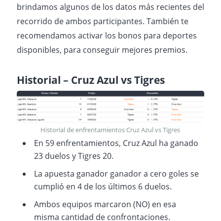
brindamos algunos de los datos más recientes del
recorrido de ambos participantes. También te
recomendamos activar los bonos para deportes
disponibles, para conseguir mejores premios.
Historial – Cruz Azul vs Tigres
Historial de enfrentamientos Cruz Azul vs Tigres
En 59 enfrentamientos, Cruz Azul ha ganado
23 duelos y Tigres 20.
La apuesta ganador ganador a cero goles se
cumplió en 4 de los últimos 6 duelos.
Ambos equipos marcaron (NO) en esa
misma cantidad de confrontaciones.