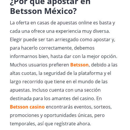
¿Por qué apostar en
Betsson México?
La oferta en casas de apuestas online es basta y
cada una ofrece una experiencia muy diversa.
Elegir puede ser tan arriesgado como apostar y,
para hacerlo correctamente, debemos
informarnos bien, hasta dar con la mejor opción.
Muchos usuarios prefieren
Betsson
, debido a las
altas cuotas, la seguridad de la plataforma y el
largo recorrido que tiene en el mundo de las
apuestas. Incluso cuenta con una sección
destinada para los amantes del casino. En
Betsson casino
encontrarás eventos, sorteos,
promociones y oportunidades únicas, pero
temporales, así que regístrate ahora.