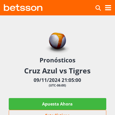
Pronósticos
Cruz Azul vs Tigres
09/11/2024 21:05:00
(UTC-06:00)
Apuesta Ahora