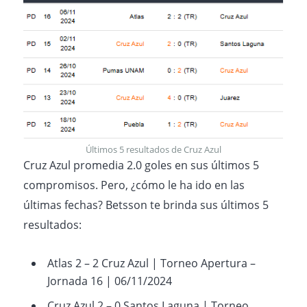
Últimos 5 resultados de Cruz Azul
Cruz Azul promedia 2.0 goles en sus últimos 5
compromisos. Pero, ¿cómo le ha ido en las
últimas fechas? Betsson te brinda sus últimos 5
resultados:
Atlas 2 – 2 Cruz Azul | Torneo Apertura –
Jornada 16 | 06/11/2024
Cruz Azul 2 – 0 Santos Laguna | Torneo