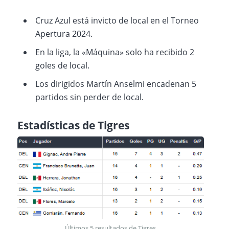
Cruz Azul está invicto de local en el Torneo
Apertura 2024.
En la liga, la «Máquina» solo ha recibido 2
goles de local.
Los dirigidos Martín Anselmi encadenan 5
partidos sin perder de local.
Estadísticas de
Tigres
Últimos 5 resultados de Tigres