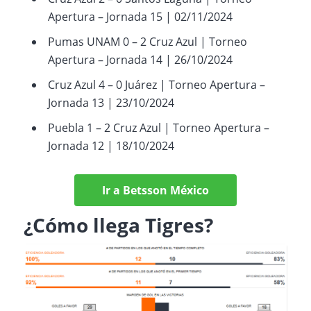
Apertura – Jornada 15 | 02/11/2024
Pumas UNAM 0 – 2 Cruz Azul | Torneo
Apertura – Jornada 14 | 26/10/2024
Cruz Azul 4 – 0 Juárez | Torneo Apertura –
Jornada 13 | 23/10/2024
Puebla 1 – 2 Cruz Azul | Torneo Apertura –
Jornada 12 | 18/10/2024
Ir a Betsson México
¿Cómo llega Tigres?