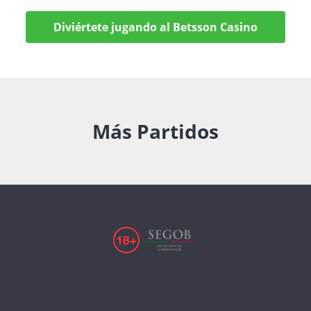
Diviértete jugando al Betsson Casino
Más Partidos