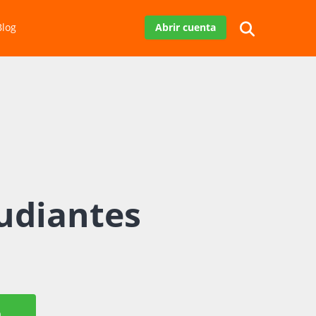
Blog
Abrir cuenta
tudiantes
a