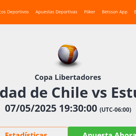
cos Deportivos
Apuestas Deportivas
Póker
Betsson App
Copa Libertadores
dad de Chile vs Es
07/05/2025 19:30:00
(UTC-06:00)
Estadísticas
Apuesta Ahor