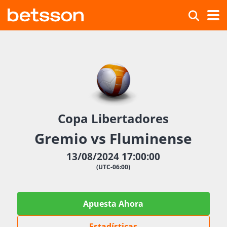
Copa Libertadores
Gremio vs Fluminense
13/08/2024 17:00:00
(UTC-06:00)
Apuesta Ahora
Estadísticas