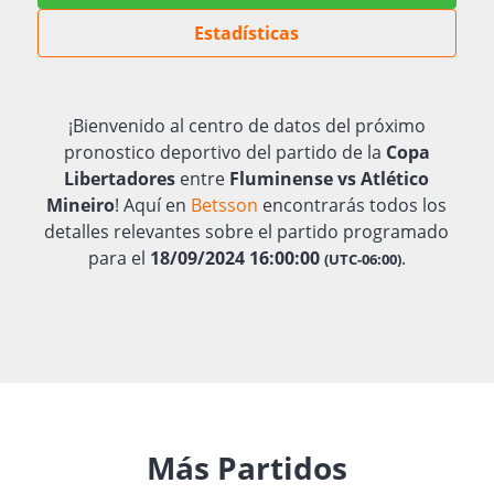
Estadísticas
¡Bienvenido al centro de datos del próximo
pronostico deportivo del partido de la
Copa
Libertadores
entre
Fluminense vs Atlético
Mineiro
! Aquí en
Betsson
encontrarás todos los
detalles relevantes sobre el partido programado
para el
18/09/2024 16:00:00
.
(UTC-06:00)
Más Partidos