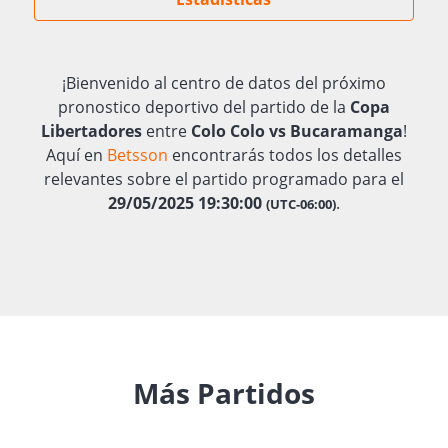
¡Bienvenido al centro de datos del próximo
pronostico deportivo del partido de la
Copa
Libertadores
entre
Colo Colo vs Bucaramanga
!
Aquí en
Betsson
encontrarás todos los detalles
relevantes sobre el partido programado para el
29/05/2025 19:30:00
.
(UTC-06:00)
Más Partidos