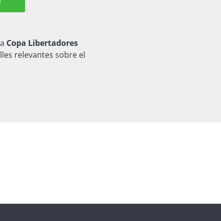
la
Copa Libertadores
les relevantes sobre el