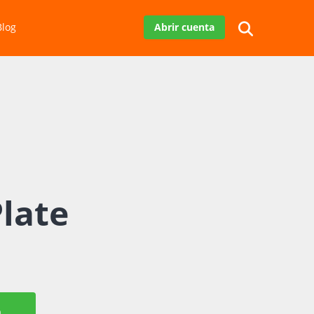
Blog
Abrir cuenta
Plate
a