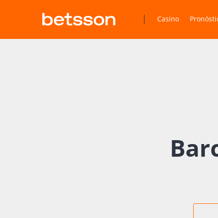
Casino
Pronósti
Barc