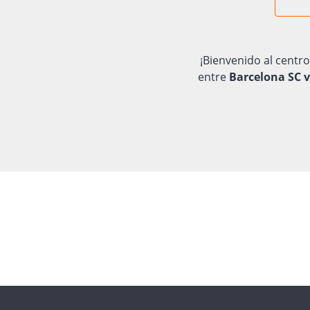
¡Bienvenido al centr
entre
Barcelona SC v