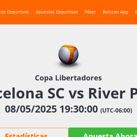
cos Deportivos
Apuestas Deportivas
Póker
Betsson App
Copa Libertadores
elona SC vs River 
08/05/2025 19:30:00
(UTC-06:00)
Estadísticas
Apuesta Ahor