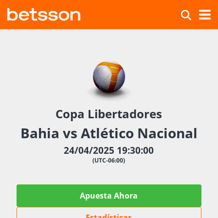
Copa Libertadores
Bahia vs Atlético Nacional
24/04/2025 19:30:00
(UTC-06:00)
Apuesta Ahora
Estadísticas