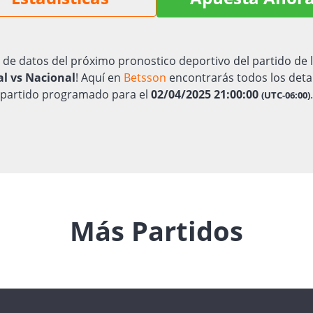
o de datos del próximo pronostico deportivo del partido de 
al vs Nacional
! Aquí en
Betsson
encontrarás todos los detal
partido programado para el
02/04/2025 21:00:00
.
(UTC-06:00)
Más Partidos