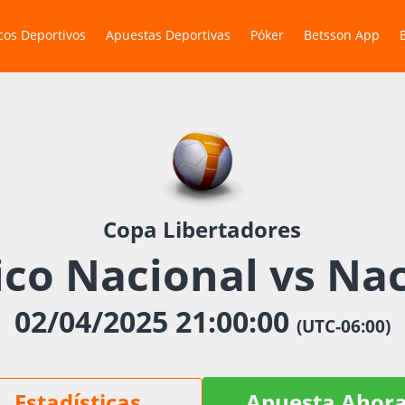
cos Deportivos
Apuestas Deportivas
Póker
Betsson App
Copa Libertadores
ico Nacional vs Na
02/04/2025 21:00:00
(UTC-06:00)
Estadísticas
Apuesta Ahor