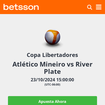
Copa Libertadores
Atlético Mineiro vs River
Plate
23/10/2024 15:00:00
(UTC-06:00)
Apuesta Ahora