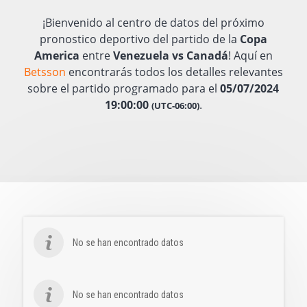
¡Bienvenido al centro de datos del próximo
pronostico deportivo del partido de la
Copa
America
entre
Venezuela vs Canadá
! Aquí en
Betsson
encontrarás todos los detalles relevantes
sobre el partido programado para el
05/07/2024
19:00:00
.
(UTC-06:00)
No se han encontrado datos
No se han encontrado datos