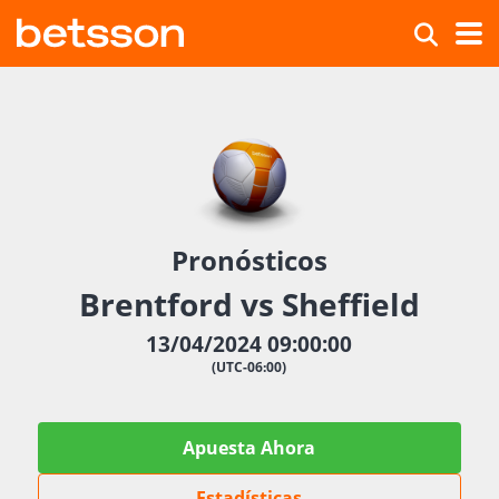
Pronósticos
Brentford vs Sheffield
13/04/2024 09:00:00
(UTC-06:00)
Apuesta Ahora
Estadísticas