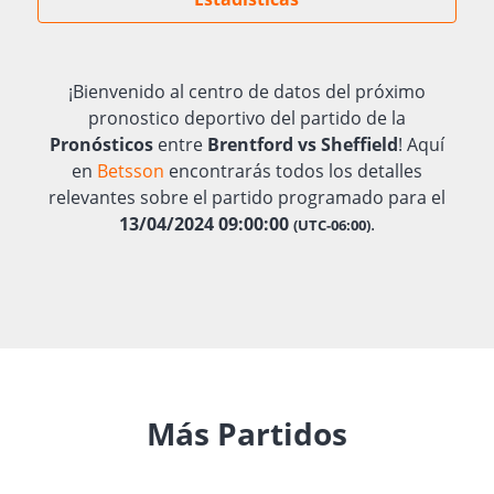
¡Bienvenido al centro de datos del próximo
pronostico deportivo del partido de la
Pronósticos
entre
Brentford vs Sheffield
! Aquí
en
Betsson
encontrarás todos los detalles
relevantes sobre el partido programado para el
13/04/2024 09:00:00
.
(UTC-06:00)
Más Partidos