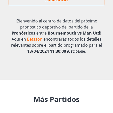
¡Bienvenido al centro de datos del próximo
pronostico deportivo del partido de la
Pronósticos
entre
Bournemouth vs Man Utd
!
Aquí en
Betsson
encontrarás todos los detalles
relevantes sobre el partido programado para el
13/04/2024 11:30:00
.
(UTC-06:00)
Más Partidos