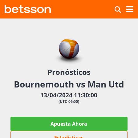
Pronósticos
Bournemouth vs Man Utd
13/04/2024 11:30:00
(UTC-06:00)
Apuesta Ahora
Estadísticas