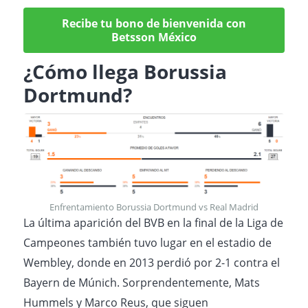
Recibe tu bono de bienvenida con
Betsson México
¿Cómo llega Borussia
Dortmund?
Enfrentamiento Borussia Dortmund vs Real Madrid
La última aparición del BVB en la final de la Liga de
Campeones también tuvo lugar en el estadio de
Wembley, donde en 2013 perdió por 2-1 contra el
Bayern de Múnich. Sorprendentemente, Mats
Hummels y Marco Reus, que siguen