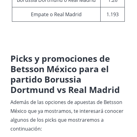
Borussia Dortmund o Real Madrid
1.26
Empate o Real Madrid
1.193
Picks y promociones de
Betsson México para el
partido Borussia
Dortmund vs Real Madrid
Además de las opciones de apuestas de Betsson
México que ya mostramos, te interesará conocer
algunos de los picks que mostraremos a
continuación: