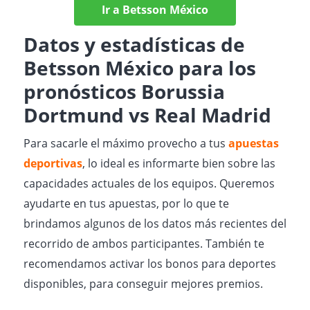
Ir a Betsson México
Datos y estadísticas de
Betsson México para los
pronósticos Borussia
Dortmund vs Real Madrid
Para sacarle el máximo provecho a tus
apuestas
deportivas
, lo ideal es informarte bien sobre las
capacidades actuales de los equipos. Queremos
ayudarte en tus apuestas, por lo que te
brindamos algunos de los datos más recientes del
recorrido de ambos participantes. También te
recomendamos activar los bonos para deportes
disponibles, para conseguir mejores premios.