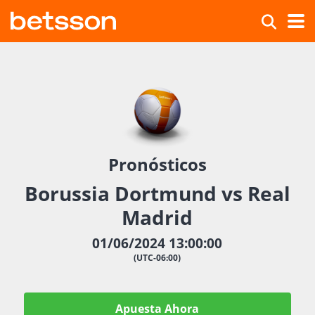
Pronósticos
Borussia Dortmund vs Real
Madrid
01/06/2024 13:00:00
(UTC-06:00)
Apuesta Ahora