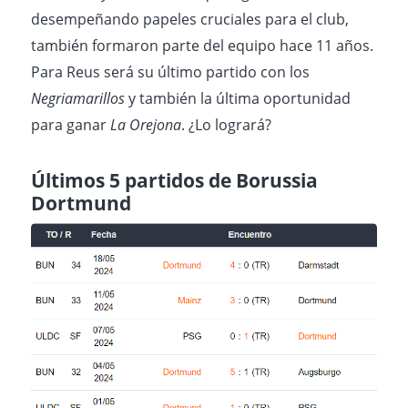
desempeñando papeles cruciales para el club,
también formaron parte del equipo hace 11 años.
Para Reus será su último partido con los
Negriamarillos
y también la última oportunidad
para ganar
La Orejona
. ¿Lo logrará?
Últimos 5 partidos de
Borussia
Dortmund