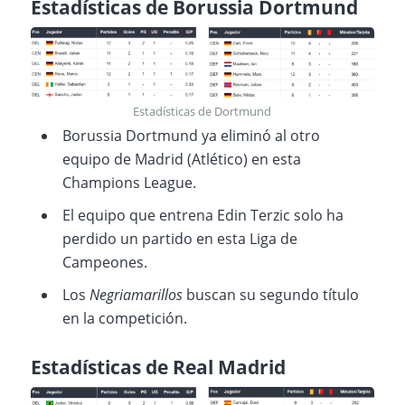
Estadísticas de Borussia Dortmund
Estadísticas de Dortmund
Borussia Dortmund ya eliminó al otro
equipo de Madrid (Atlético) en esta
Champions League.
El equipo que entrena Edin Terzic solo ha
perdido un partido en esta Liga de
Campeones.
Los
Negriamarillos
buscan su segundo título
en la competición.
Estadísticas de
Real Madrid