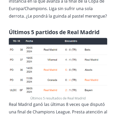
instancia en la que avanza a la final de la Copa de
Europa/Champions. Liga sin sufrir una sola
derrota. ¿Le pondrá la guinda al pastel merengue?
Últimos 5 partidos de Real Madrid
Últimos 5 resultados de Real Madrid
Real Madrid ganó las últimas 8 veces que disputó
una final de Champions League. Presta atención al