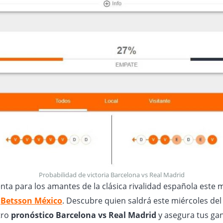
Probabilidad de victoria Barcelona vs Real Madrid
ta para los amantes de la clásica rivalidad española este m
n
Betsson México
. Descubre quien saldrá este miércoles de
tro
pronóstico Barcelona vs Real Madrid
y asegura tus gan