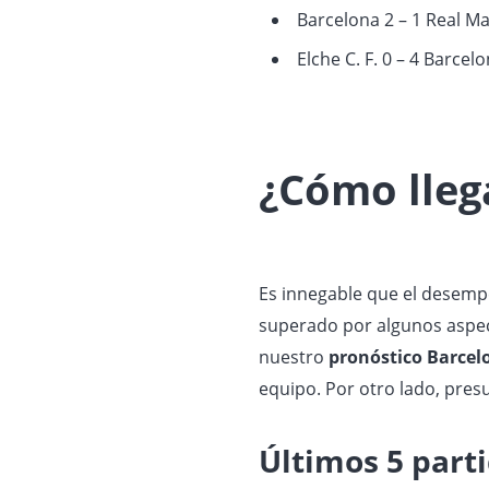
Barcelona 2 – 1 Real Ma
Elche C. F. 0 – 4 Barcel
¿Cómo lleg
Es innegable que el desem
superado por algunos aspect
nuestro
pronóstico Barcel
equipo. Por otro lado, pre
Últimos 5 part