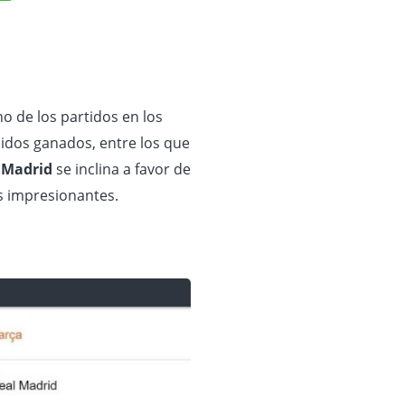
 de los partidos en los
uidos ganados, entre los que
 Madrid
se inclina a favor de
s impresionantes.