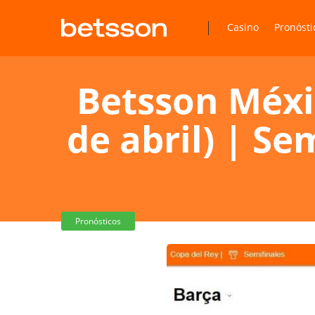
Casino
Pronósti
Betsson Méxi
de abril) | Se
Pronósticos