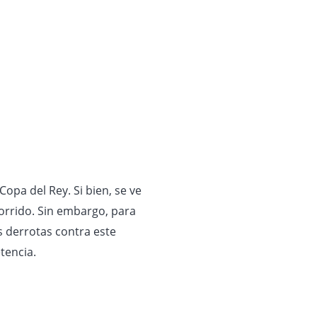
opa del Rey. Si bien, se ve
orrido. Sin embargo, para
s derrotas contra este
tencia.