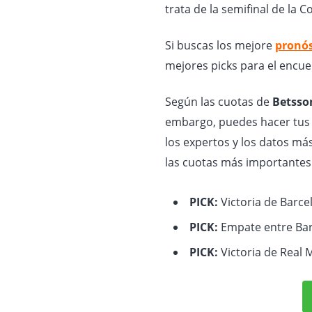
trata de la semifinal de la 
Si buscas los mejore
pronós
mejores picks para el encue
Según las cuotas de
Betsso
embargo, puedes hacer tu
los expertos y los datos más
las cuotas más importante
PICK:
Victoria de Barce
PICK:
Empate entre Barc
PICK:
Victoria de Real 