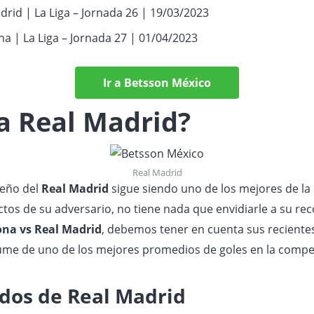
drid | La Liga – Jornada 26 | 19/03/2023
ona | La Liga – Jornada 27 | 01/04/2023
Ir a Betsson México
a Real Madrid?
Real Madrid
peño del
Real Madrid
sigue siendo uno de los mejores de la C
os de su adversario, no tiene nada que envidiarle a su rec
ona vs Real Madrid
, debemos tener en cuenta sus reciente
sume de uno de los mejores promedios de goles en la compe
idos de Real Madrid