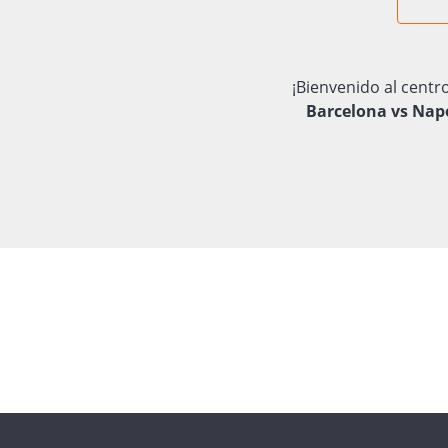
¡Bienvenido al centr
Barcelona vs Nap