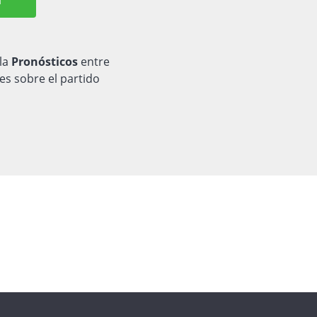
 la
Pronósticos
entre
es sobre el partido