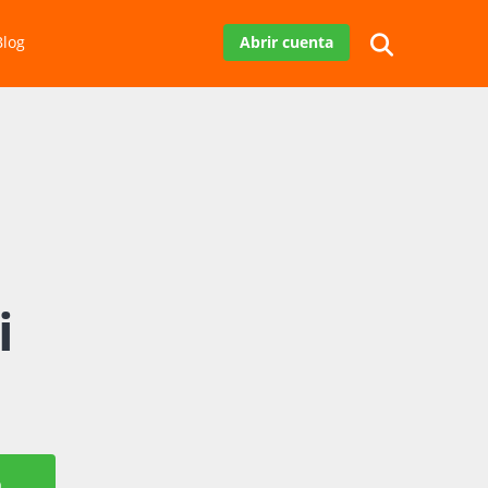
Blog
Abrir cuenta
i
a