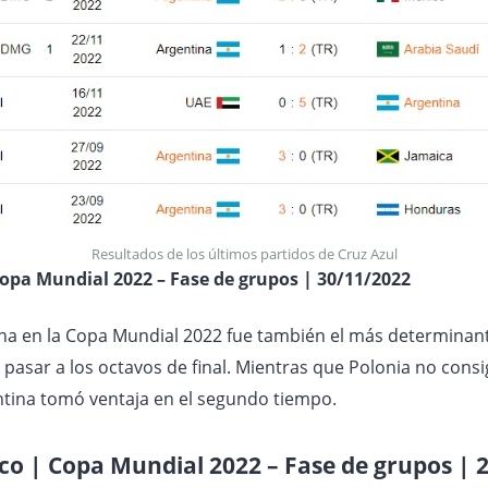
Resultados de los últimos partidos de Cruz Azul
Copa Mundial 2022 – Fase de grupos | 30/11/2022
ina en la Copa Mundial 2022 fue también el más determinan
a pasar a los octavos de final. Mientras que Polonia no cons
tina tomó ventaja en el segundo tiempo.
ico | Copa Mundial 2022 – Fase de grupos | 