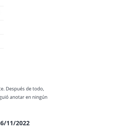
te. Después de todo,
iguió anotar en ningún
26/11/2022