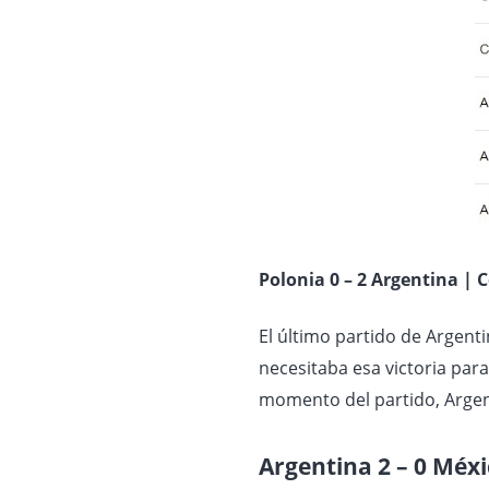
Polonia 0 – 2 Argentina | 
El último partido de Argent
necesitaba esa victoria par
momento del partido, Argen
Argentina 2 – 0 Méx