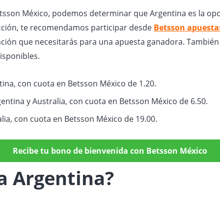
Betsson México, podemos determinar que Argentina es la opc
lección, te recomendamos participar desde
Betsson apuestas
ación que necesitarás para una apuesta ganadora. También
isponibles.
tina, con cuota en Betsson México de 1.20.
ntina y Australia, con cuota en Betsson México de 6.50.
alia, con cuota en Betsson México de 19.00.
Recibe tu bono de bienvenida con Betsson México
a Argentina?