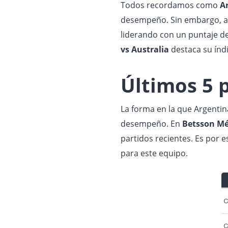
Todos recordamos como
A
desempeño. Sin embargo, a p
liderando con un puntaje de 
vs Australia
destaca su índi
Últimos 5 
La forma en la que Argentin
desempeño. En
Betsson Mé
partidos recientes. Es por 
para este equipo.