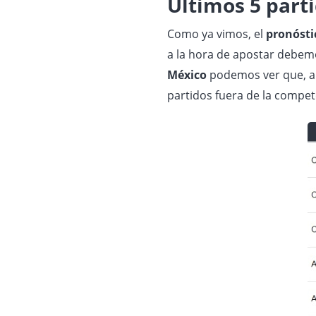
Últimos 5 parti
Como ya vimos, el
pronósti
a la hora de apostar debem
México
podemos ver que, al 
partidos fuera de la compet