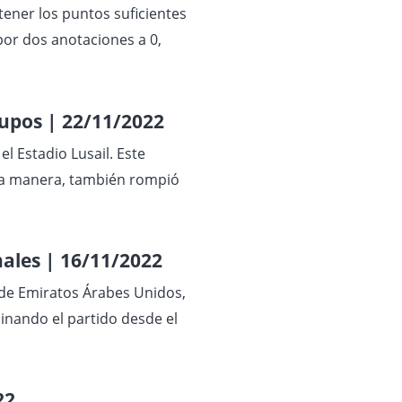
tener los puntos suficientes
por dos anotaciones a 0,
rupos | 22/11/2022
l Estadio Lusail. Este
sta manera, también rompió
nales | 16/11/2022
n de Emiratos Árabes Unidos,
minando el partido desde el
22