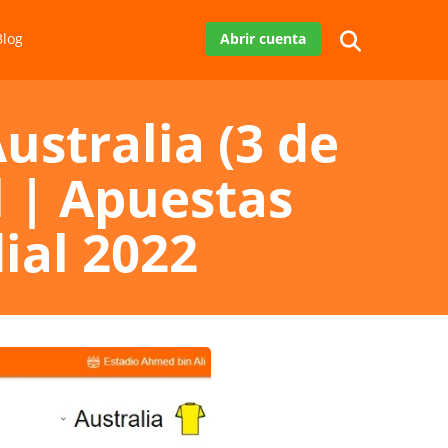
Blog
Abrir cuenta
ustralia (3 de
l | Apuestas
ial 2022