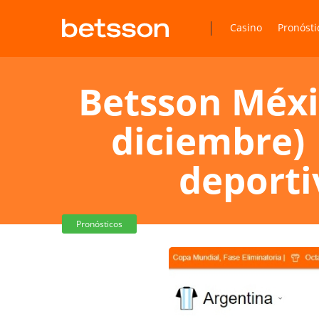
Casino
Pronósti
Betsson Méxic
diciembre) 
deporti
Pronósticos