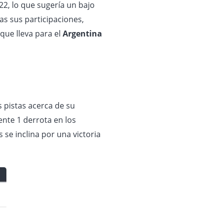
2, lo que sugería un bajo
s sus participaciones,
 que lleva para el
Argentina
 pistas acerca de su
nte 1 derrota en los
 se inclina por una victoria