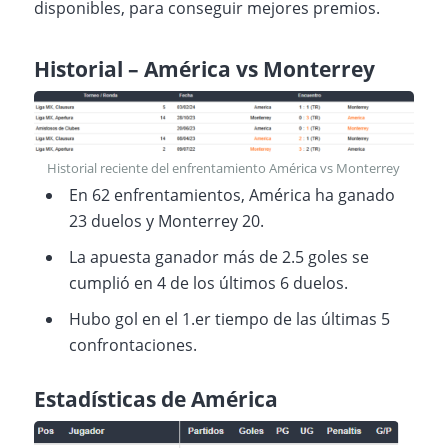
disponibles, para conseguir mejores premios.
Historial – América vs Monterrey
Historial reciente del enfrentamiento América vs Monterrey
En 62 enfrentamientos, América ha ganado
23 duelos y Monterrey 20.
La apuesta ganador más de 2.5 goles se
cumplió en 4 de los últimos 6 duelos.
Hubo gol en el 1.er tiempo de las últimas 5
confrontaciones.
Estadísticas de
América