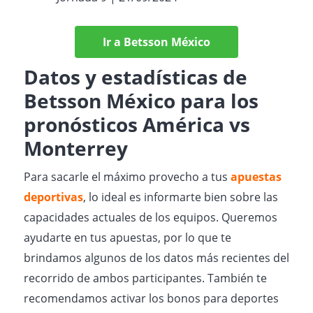
Ir a Betsson México
Datos y estadísticas de
Betsson México para los
pronósticos América vs
Monterrey
Para sacarle el máximo provecho a tus
apuestas
deportivas
, lo ideal es informarte bien sobre las
capacidades actuales de los equipos. Queremos
ayudarte en tus apuestas, por lo que te
brindamos algunos de los datos más recientes del
recorrido de ambos participantes. También te
recomendamos activar los bonos para deportes