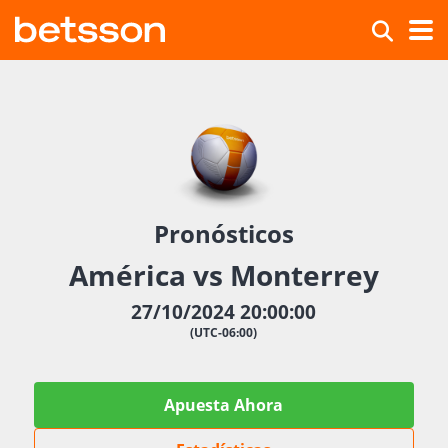
Pronósticos
América vs Monterrey
27/10/2024 20:00:00
(UTC-06:00)
Apuesta Ahora