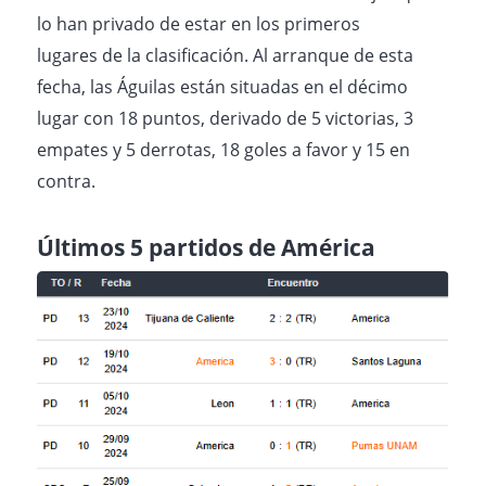
lo han privado de estar en los primeros
lugares de la clasificación. Al arranque de esta
fecha, las Águilas están situadas en el décimo
lugar con 18 puntos, derivado de 5 victorias, 3
empates y 5 derrotas, 18 goles a favor y 15 en
contra.
Últimos 5 partidos de
América