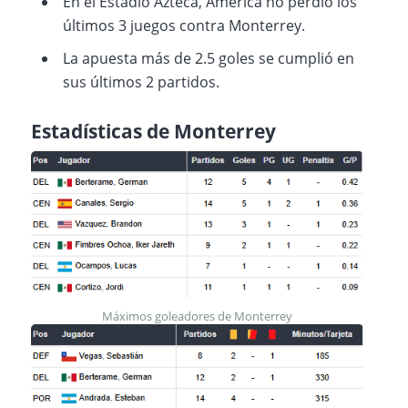
En el Estadio Azteca, América no perdió los
últimos 3 juegos contra Monterrey.
La apuesta más de 2.5 goles se cumplió en
sus últimos 2 partidos.
Estadísticas de
Monterrey
Máximos goleadores de Monterrey