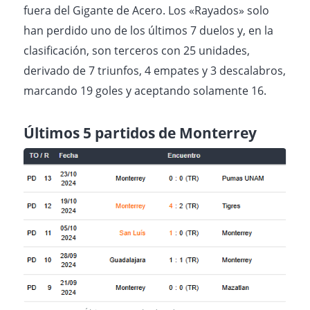
fuera del Gigante de Acero. Los «Rayados» solo
han perdido uno de los últimos 7 duelos y, en la
clasificación, son terceros con 25 unidades,
derivado de 7 triunfos, 4 empates y 3 descalabros,
marcando 19 goles y aceptando solamente 16.
Últimos 5 partidos de
Monterrey