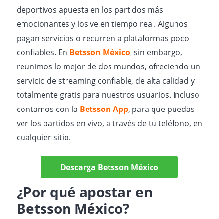
deportivos apuesta en los partidos más
emocionantes y los ve en tiempo real. Algunos
pagan servicios o recurren a plataformas poco
confiables. En
Betsson México
, sin embargo,
reunimos lo mejor de dos mundos, ofreciendo un
servicio de streaming confiable, de alta calidad y
totalmente gratis para nuestros usuarios. Incluso
contamos con la
Betsson App
, para que puedas
ver los partidos en vivo, a través de tu teléfono, en
cualquier sitio.
Descarga Betsson México
¿Por qué apostar en
Betsson México?