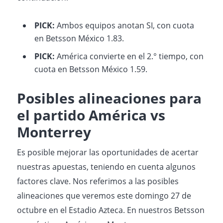
PICK:
Ambos equipos anotan SI, con cuota
en Betsson México 1.83.
PICK:
América convierte en el 2.° tiempo, con
cuota en Betsson México 1.59.
Posibles alineaciones para
el partido América vs
Monterrey
Es posible mejorar las oportunidades de acertar
nuestras apuestas, teniendo en cuenta algunos
factores clave. Nos referimos a las posibles
alineaciones que veremos este domingo 27 de
octubre en el Estadio Azteca. En nuestros Betsson