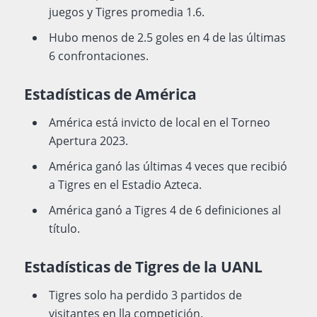
juegos y Tigres promedia 1.6.
Hubo menos de 2.5 goles en 4 de las últimas
6 confrontaciones.
Estadísticas de
América
América está invicto de local en el Torneo
Apertura 2023.
América ganó las últimas 4 veces que recibió
a Tigres en el Estadio Azteca.
América ganó a Tigres 4 de 6 definiciones al
título.
Estadísticas de
Tigres de la UANL
Tigres solo ha perdido 3 partidos de
visitantes en lla competición.