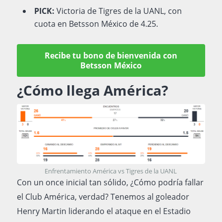
PICK:
Victoria de Tigres de la UANL, con
cuota en Betsson México de 4.25.
Recibe tu bono de bienvenida con
Betsson México
¿Cómo llega
América
?
Enfrentamiento América vs Tigres de la UANL
Con un once inicial tan sólido, ¿Cómo podría fallar
el Club América, verdad? Tenemos al goleador
Henry Martin liderando el ataque en el Estadio