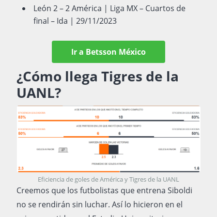
León 2 – 2 América | Liga MX – Cuartos de
final – Ida | 29/11/2023
Ir a Betsson México
¿Cómo llega Tigres de la
UANL?
Eficiencia de goles de América y Tigres de la UANL
Creemos que los futbolistas que entrena Siboldi
no se rendirán sin luchar. Así lo hicieron en el