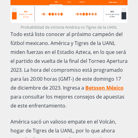
Probabilidad de victoria América vs Tigres de la UANL
Todo está listo conocer al próximo campeón del
fútbol mexicano. América y Tigres de la UANL
miden fuerzas en el Estadio Azteca, en lo que será
el partido de vuelta de la final del Torneo Apertura
2023. La hora del compromiso está programado
para las 20:00 horas (GMT-) de este domingo 17
de diciembre de 2023. Ingresa a
Betsson México
para consultar los mejores consejos de apuestas
de este enfrentamiento.
América sacó un valioso empate en el Volcán,
hogar de Tigres de la UANL, por lo que ahora